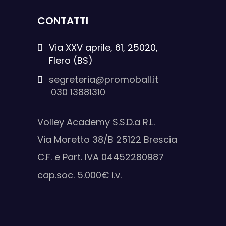
CONTATTI
Via XXV aprile, 61, 25020,
Flero (BS)
segreteria@promoball.it
030 13881310
Volley Academy S.S.D.a R.L.
Via Moretto 38/B 25122 Brescia
C.F. e Part. IVA 04452280987
cap.soc. 5.000€ i.v.