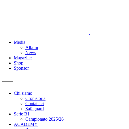
Media
Album
News
Magazine
Shop
Sponsor
Chi siamo
Cronistoria
Contattaci
Safeguard
Serie B1
Campionato 2025/26
ACADEMY