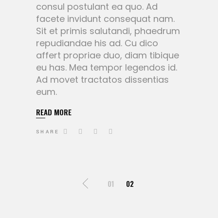
consul postulant ea quo. Ad
facete invidunt consequat nam.
Sit et primis salutandi, phaedrum
repudiandae his ad. Cu dico
affert propriae duo, diam tibique
eu has. Mea tempor legendos id.
Ad movet tractatos dissentias
eum.
READ MORE
SHARE
PAGINAZIONE
01
02
DEGLI