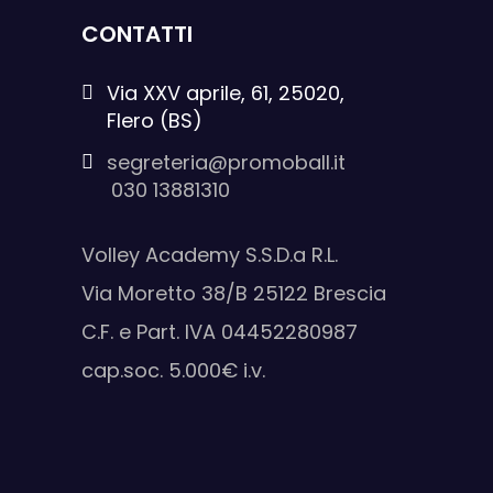
CONTATTI
Via XXV aprile, 61, 25020,
Flero (BS)
segreteria@promoball.it
030 13881310
Volley Academy S.S.D.a R.L.
Via Moretto 38/B 25122 Brescia
C.F. e Part. IVA 04452280987
cap.soc. 5.000€ i.v.