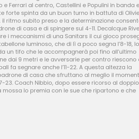
 e Ferrari al centro, Castellini e Populini in banda 
e forte spinta da un buon turno in battuta di Olivier
a, il ritmo subito preso e la determinazione consen
rone di casa e di spingere sul 4-11. Decalcque Riv
re i meccanismi di una Sanitars il cui gioco prose
tabellone luminoso, che di lì a poco segna l’8-18, l
e da un tifo che le accompagnerà poi fino all’ultimo
e dai 9 metri e le avversarie per contro riescono 
all fa segnare anche l’11-22. A questa altezza la
 padrone di casa che sfruttano al meglio il momen
17-23. Coach Nibbio, dopo essere ricorso al doppio
 la mossa lo premia con le sue che ripartono e che