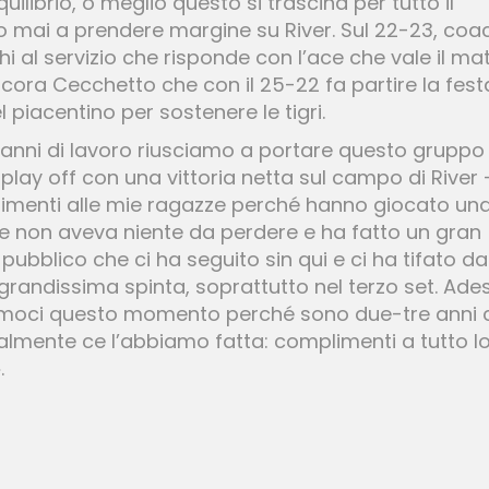
ilibrio, o meglio questo si trascina per tutto il
ono mai a prendere margine su River. Sul 22-23, coa
l servizio che risponde con l’ace che vale il ma
ncora Cecchetto che con il 25-22 fa partire la fest
l piacentino per sostenere le tigri.
 anni di lavoro riusciamo a portare questo gruppo
play off con una vittoria netta sul campo di River 
limenti alle mie ragazze perché hanno giocato un
he non aveva niente da perdere e ha fatto un gran
pubblico che ci ha seguito sin qui e ci ha tifato da
grandissima spinta, soprattutto nel terzo set. Ade
iamoci questo momento perché sono due-tre anni 
almente ce l’abbiamo fatta: complimenti a tutto l
.