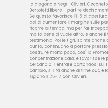
la diagonale Negri-Olivieri, Cecchetto
Bertoletti libero – partire decisament
Se questo favorisce l’1-5 di apertur
poi di aumentare il margine sulle pad
ricorre al tempo, ma per far inceppa
molto bene ci vuole altro, e anche il 
testimonia. Poi le tigri, spinte anch
punto, continuano a portare pression
costruire molto poco, così la Promob
concentrazione cala, e favorisce le
cercano di rientrare portandosi sul 
cambio, si rifà anche al time out, e
siglano il 25-17 con Olivieri.