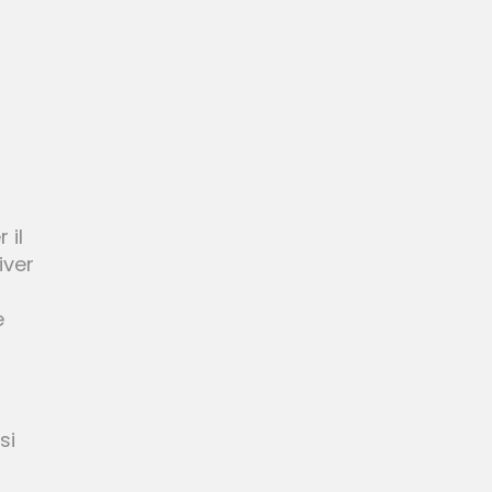
 il
iver
e
si