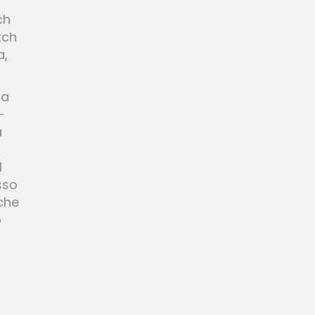
ch
tch
a,
 a
–
a
l
sso
che
o