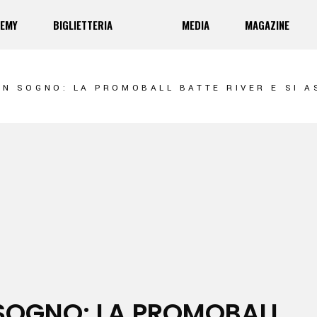
EMY
BIGLIETTERIA
MEDIA
MAGAZINE
5/26
ovini
Abbonamento
Album
amp Tecnico
Biglietti
News
/26
ini
Abbonamento
Album
UN SOGNO: LA PROMOBALL BATTE RIVER E SI A
RESCIA VOLLEY ACADEMY
p Tecnico
Biglietti
News
SCIA VOLLEY ACADEMY
 SOGNO: LA PROMOBALL