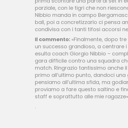
prima scontare una parte di set in equ
parziale, con le tigri che non riesc
Nibbio manda in campo Bergamaschi a
ball, poi a concretizzarlo ci pensa a
condivisa con i tanti tifosi accorsi ne
Il commento:
«Finalmente, dopo tre
un successo grandioso, a centrare i 
esulta coach Giorgio Nibbio – comp
gara difficile contro una squadra c
match. Ringrazio tantissimo anche il 
primo all’ultimo punto, dandoci una 
pensiamo all’ultima sfida, ma god
proviamo a fare questo saltino e fin
staff e soprattutto alle mie ragazze»
.