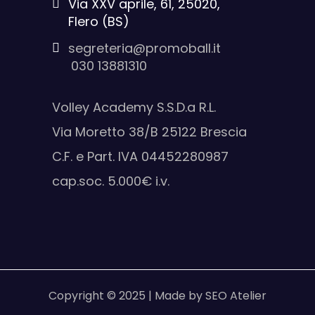
Via XXV aprile, 61, 25020,
Flero (BS)
segreteria@promoball.it
030 13881310
Volley Academy S.S.D.a R.L.
Via Moretto 38/B 25122 Brescia
C.F. e Part. IVA 04452280987
cap.soc. 5.000€ i.v.
Copyright © 2025
|
Made by SEO Atelier