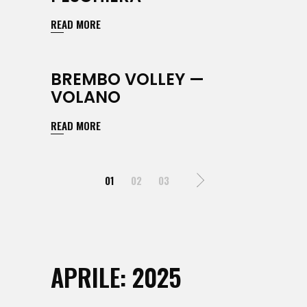
READ MORE
BREMBO VOLLEY —
VOLANO
READ MORE
PAGINAZIONE
01
02
03
DEGLI
ARTICOLI
APRILE: 2025