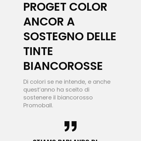
PROGET COLOR
ANCOR A
SOSTEGNO DELLE
TINTE
BIANCOROSSE
Di colori se ne intende, e anche
quest’anno ha scelto di
sostenere il biancorosso
Promoball.