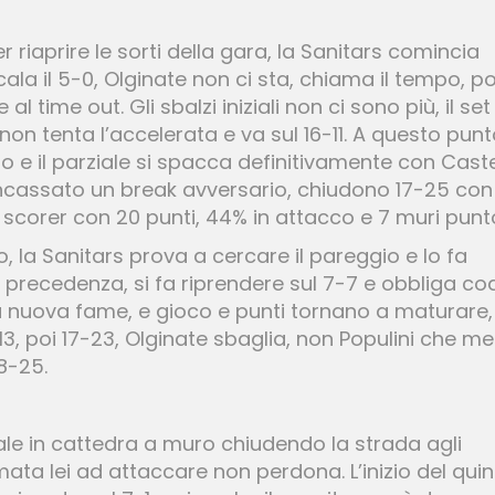
 riaprire le sorti della gara, la Sanitars comincia
ala il 5-0, Olginate non ci sta, chiama il tempo, po
al time out. Gli sbalzi iniziali non ci sono più, il set
on tenta l’accelerata e va sul 16-11. A questo pun
e il parziale si spacca definitivamente con Castel
ncassato un break avversario, chiudono 17-25 con
p scorer con 20 punti, 44% in attacco e 7 muri punt
 la Sanitars prova a cercare il pareggio e lo fa
n precedenza, si fa riprendere sul 7-7 e obbliga c
ta nuova fame, e gioco e punti tornano a maturare,
3, poi 17-23, Olginate sbaglia, non Populini che me
18-25.
e in cattedra a muro chiudendo la strada agli
ata lei ad attaccare non perdona. L’inizio del qui