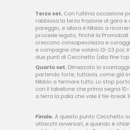
Terzo set.
Con l’ultima occasione per
rabbiosa la terza frazione di gara e c
pareggio, e allora è Nibbio a ricorrere 
procede legato, finché la Promoball n
crescono consapevolezza e coraggio 
e compagne che volano 13-23 poi, i
due punti di Cecchetto (alla fine to
Quarto set.
Dimezzato lo svantaggio,
partendo forte, tuttavia, come già i
Nibbio a fermare tutto. Lo stop por
con il tabellone che prima segna 10-1
a terra la palla che vale il tie-break 
Finale.
A questo punto Cecchetto sal
attacchi avversari, e quando è chiam