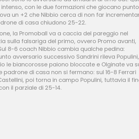
e intenso, con le due formazioni che giocano punto
trova un +2 che Nibbio cerca di non far incrementa
adrone di casa chiudono 25-22.
ne, la Promoball va a caccia del pareggio nel
ia sulla falsariga del primo, ovvero Promo avanti,
. Sul 8-6 coach Nibbio cambia qualche pedina:
unto avversario successivo Sandrini rileva Populini,
rio le biancorosse paiono bloccate e Olginate va s
e padrone di casa non si fermano: sul 16-8 Ferrari
astellini, poi torna in campo Populini, tuttavia il fi
con il parziale di 25-14.