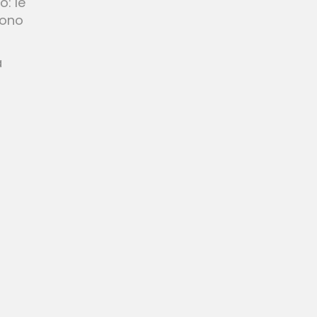
o: le
ndono
a