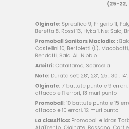
(25-22, 
Olginate:
Spreafico 9, Frigerio 11, Fal
Beretta 8, Rossi 13, Hyka 1. Ne: Sala, Br
Promoball Sanitars Maclodio: :
Bald
Castellini 10, Bertoletti (L), Macobatti
Bendotti, Sala. All. Nibbio
Arbitri:
Catalfamo, Scarcella
Note:
Durata set: 28′, 23′, 25′, 30′, 14′.
Olginate
: 7 battute punto e 9 errori,
attacco e 11 errori, 13 muri punto
Promoball
: 10 battute punto e 15 err
attacco e 10 errori, 12 muri punto
La classifica:
Promoball e Idras Torb
AtaTrento, Olginate, Bassano, Cartie