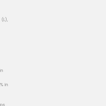
 (L),
in
3% in
Gps