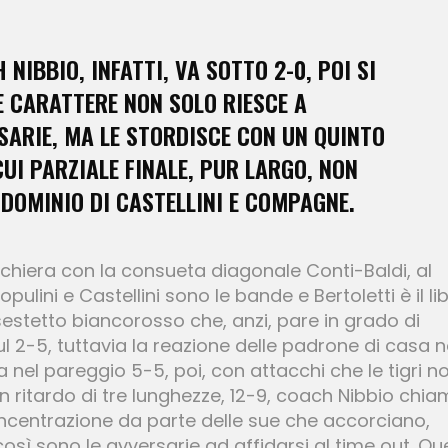
NIBBIO, INFATTI, VA SOTTO 2-0, POI SI
 CARATTERE NON SOLO RIESCE A
SARIE, MA LE STORDISCE CON UN QUINTO
UI PARZIALE FINALE, PUR LARGO, NON
 DOMINIO DI CASTELLINI E COMPAGNE.
i schiera con la consueta diagonale Conti-Baldi, al
ulini e Castellini sono le bande e Bertoletti è il li
sestetto biancorosso che, anzi, pare in grado di
ul 2-5, tuttavia la reazione delle padrone di casa 
a nel pareggio 5-5, poi, con attacchi che le tigri n
In ritardo di tre lunghezze, 12-9, coach Nibbio chi
concentrazione da parte delle sue che accorciano,
sì sono le avversarie ad affidarsi al time out. Qu