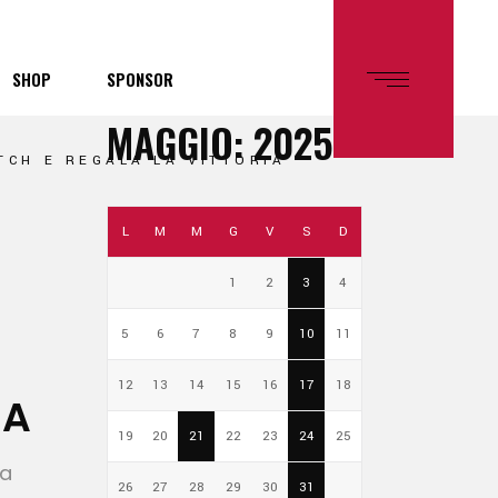
SHOP
SPONSOR
MAGGIO: 2025
TCH E REGALA LA VITTORIA
L
M
M
G
V
S
D
1
2
3
4
5
6
7
8
9
10
11
12
13
14
15
16
17
18
IA
19
20
21
22
23
24
25
 a
26
27
28
29
30
31