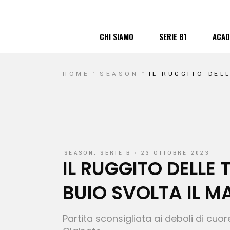
Cronistoria
Campionato 202
Pr
CHI SIAMO
SERIE B1
ACAD
Contattaci
C
Safeguard
B
HOME
SEASON
IL RUGGITO DEL
Cronistoria
Campionato 2025
Prov
Contattaci
Cam
Safeguard
BRE
SEASON
,
SERIE B
23 OTTOBRE 2023
IL RUGGITO DELLE 
BUIO SVOLTA IL M
Partita sconsigliata ai deboli di cuo