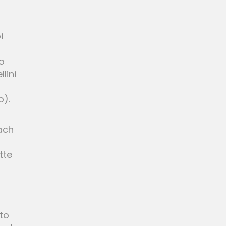
i
to
lini
o).
oach
tte
nto