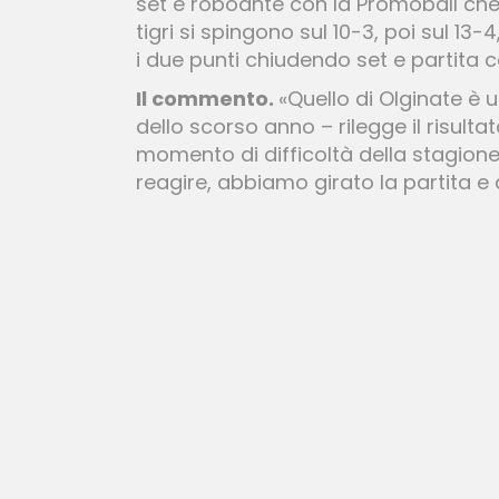
set è roboante con la Promoball che s
tigri si spingono sul 10-3, poi sul 13-
i due punti chiudendo set e partita 
Il commento.
«Quello di Olginate è
dello scorso anno – rilegge il risultat
momento di difficoltà della stagione
reagire, abbiamo girato la partita e a