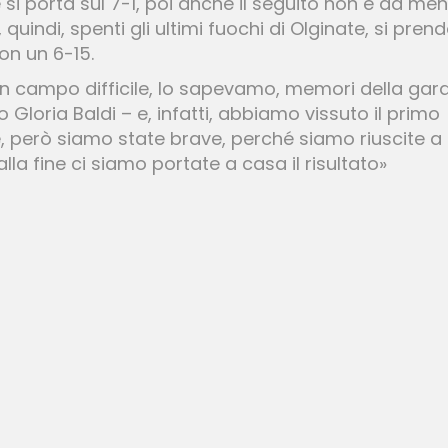
i porta sul 7-1, poi anche il seguito non è da men
4, quindi, spenti gli ultimi fuochi di Olginate, si pre
con un 6-15.
 un campo difficile, lo sapevamo, memori della gar
o Gloria Baldi – e, infatti, abbiamo vissuto il primo
, però siamo state brave, perché siamo riuscite a
lla fine ci siamo portate a casa il risultato»