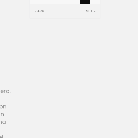
« APR
SET »
bero.
non
on
ama
el