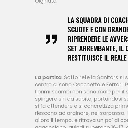
Olginate.
LA SQUADRA DI COACH 
SCUOTE E CON GRANDE
RIPRENDERE LE AVVER
SET ARREMBANTE, IL C
RESTITUISCE IL REALE
La partita
. Sotto rete la Sanitars s
centro ci sono Cecchetto e Ferrari, Pop
I primi scambi non sono male per il 
spingere sin da subito, portandosi s
si fa attendere e si concretizza prim
riescono ad arginare, nel sorpasso. 
allora il tempo, e ritrova un po’ di 
agganciano, quindi superano 16-17, co