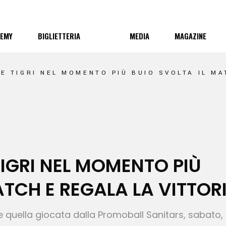
5/26
ovini
Abbonamento
Album
EMY
BIGLIETTERIA
MEDIA
MAGAZINE
amp Tecnico
Biglietti
News
RESCIA VOLLEY ACADEMY
LE TIGRI NEL MOMENTO PIÙ BUIO SVOLTA IL MA
/26
ini
Abbonamento
Album
p Tecnico
Biglietti
News
SCIA VOLLEY ACADEMY
TIGRI NEL MOMENTO PIÙ
ATCH E REGALA LA VITTOR
re quella giocata dalla Promoball Sanitars, sabato,